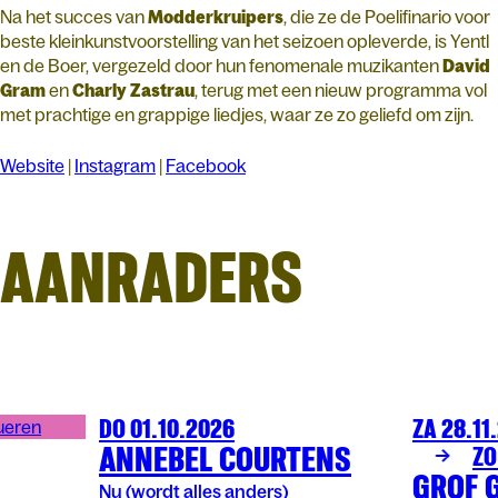
Na het succes van
Modderkruipers
, die ze de Poelifinario voor
beste kleinkunstvoorstelling van het seizoen opleverde, is Yentl
en de Boer, vergezeld door hun fenomenale muzikanten
David
Gram
en
Charly Zastrau
, terug met een nieuw programma vol
met prachtige en grappige liedjes, waar ze zo geliefd om zijn.
Website
|
Instagram
|
Facebook
AANRADERS
DO 01.10.2026
ZA 28.11
COMEDY
ARENBERG
COMEDY
AR
ANNEBEL COURTENS
ZO
GROF 
Nu (wordt alles anders)