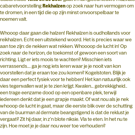
cabaretvoorstelling
Rekhalzen
op zoek naar hun vermogen om
te dromen, in een tijd die op zijn minst onvoorspelbaar te
noemen valt.
Whooop daar gaan die halzen! Rekhalzen is oudhollands voor
reikhalzen. Echt een uitstekend woord. Het is precies waar we
aan toe zijn: de nekken wat rekken. Whoooop de lucht in! Op
zoek naar de horizon, de toekomst of gewoon een soort van
richting. Ligt er iets moois te wachten? Misschien iets
verrassends…. ga je nog iets leren waar je je nooit van kon
voorstellen dat je eraan toe zou komen? Kogelstoten. Blijk je
daar een perfect fysiek voor te hebben! Het kan natuurlijk ook
vies tegenvallen wat je te zien krijgt. Kwalen… gebrekkigheid..
een trage eenzame dood op een openbare plek, terwijl
iedereen denkt dat je een grapje maakt. Of wat nou als je nek
whooop de lucht in gaat, maar die eerste blik over de schutting
van de buurman al dermate beangstigend is dat de reklust je
vergaat? Zit hij daar, in z’n blote niksie. Vla te eten. In het nu te
zijn. Hoe moet je je daar nou weer toe verhouden?