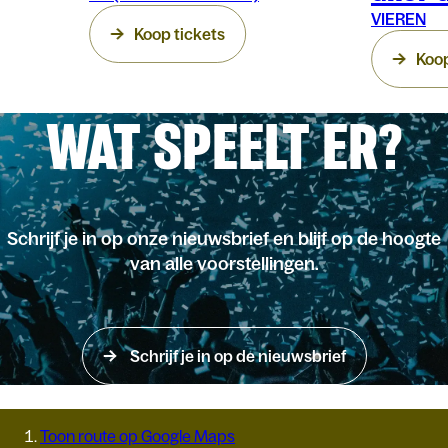
VIEREN
Koop tickets
Koop
WAT SPEELT ER?
Schrijf je in op onze nieuwsbrief en blijf op de hoogte
van alle voorstellingen.
Schrijf je in op de nieuwsbrief
Toon route op Google Maps