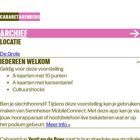
Rekhalzen
CABARET
ARENBERG
ARCHIEF
LOCATIE
De Grote
IEDEREEN WELKOM
Geldig voor deze voorstelling
A-kaarten met 10 punten
A-kaarten met kansentarief
Cultuurshocks
Ben je slechthorend? Tijdens deze voorstelling kan je gebruiken
maken van Sennheiser MobileConnect. Met deze app kan je via
jouw hoorapparaat of hoofdtelefoon live beluisteren wat er op
het podium gebeurt.
Meer info »
Cabaretduo
Yentl en de Boer
gaat in hun gloednieuwe muzikale