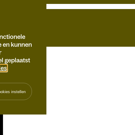
nctionele
te en kunnen
r
l geplaatst
ies
.
okies instellen