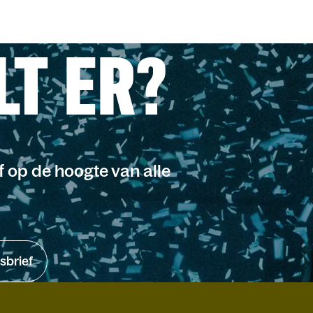
LT ER?
jf op de hoogte van alle
sbrief