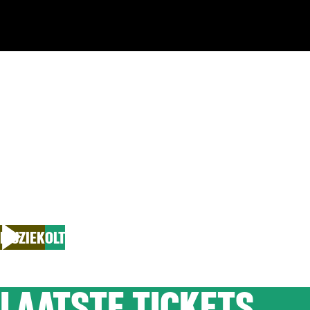
ZA 12.09.2026
ZO 1
YONG YELL
MUZIEK
OLT
LAATSTE TICKETS