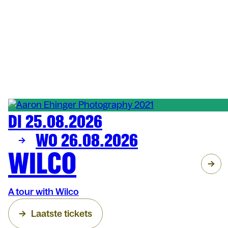
DI 25.08.2026
MUZIEK
OLT
WO 26.08.2026
WILCO
A tour with Wilco
Laatste tickets