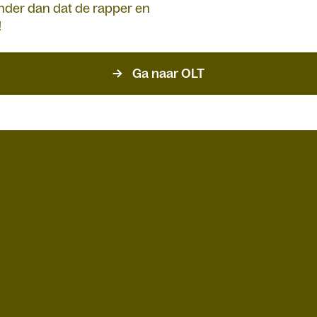
inder dan dat de rapper en
!
Ga naar OLT
A