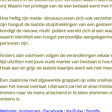
vrij. Waarin het privilege van de een betaald werd met
Hoe heftig zijn mede- dinosaurussen zich ook verzetten
zijn hooguit de laatste stuiptrekkingen van een gedoe
kondigt de nieuwe, multi- polaire wereld zich al aan 
waarin identiteit een hoogst persoonlijke aangelegenhe
personen zijn.
Anders dan voorheen volgen de veranderingen elkaar
tijd uitzitten met jouw oude manier van bestaan is hoe
Haak aan en grijp de laatste kaartjes want wie niet mee
Een zaalshow met afgewerkte grappen op volle snelheid
aan het toeval overlaat. Uiteraard zal het er anarchisti
immers naar de mens al lachend in te laten stemmen m
oneens is.
Website
|
Instagram
|
Facebook
|
YouTube
|
Spotify