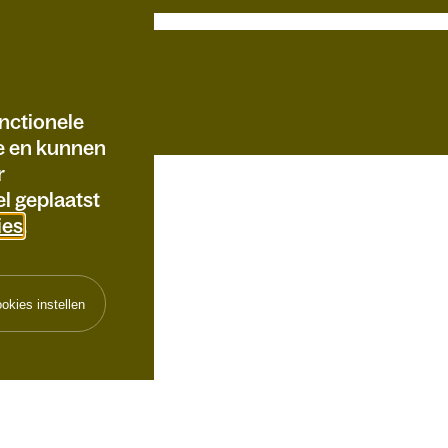
nctionele
te en kunnen
r
l geplaatst
ies
.
okies instellen