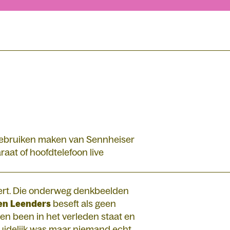
 gebruiken maken van Sennheiser
aat of hoofdtelefoon live
dert. Die onderweg denkbeelden
en
Leenders
beseft als geen
een been in het verleden staat en
duidelijk was maar niemand echt