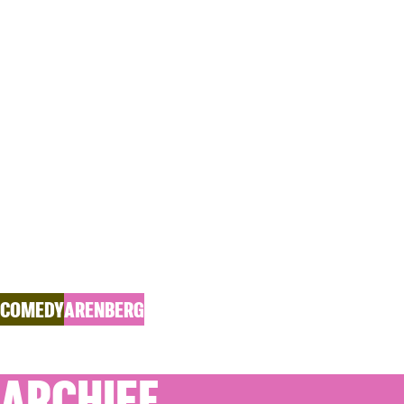
JEROEN LE
Laatste Kaartjes
COMEDY
ARENBERG
ARCHIEF