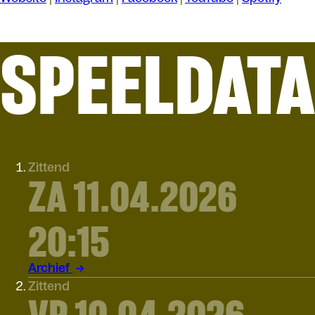
SPEELDAT
Zittend
ZA 11.04.2026
20:15
Archief
Zittend
VR 10.04.2026