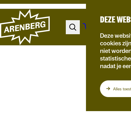
DEZE WEB
Deze websit
cookies zij
niet worde
statistisch
nadat je ee
Programma
Alles toes