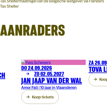
Tax Sheltermaatregel van de Belgische wetgever via Flanders
Tax Shelter
AANRADERS
ZA 26.0
COMEDY
AR
DO 24.09.2026
TOVA L
COMEDY
ARENBERG
CH
ZO 02.05.2027
JAN JAAP VAN DER WAL
Koop
Amor Fati | 10 jaar in Vlaanderen
Koop tickets