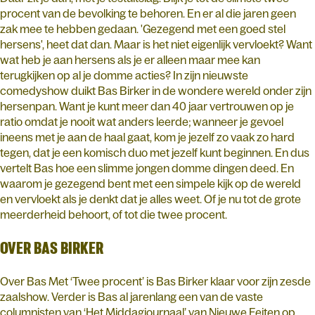
procent van de bevolking te behoren. En er al die jaren geen
zak mee te hebben gedaan. 'Gezegend met een goed stel
hersens', heet dat dan. Maar is het niet eigenlijk vervloekt? Want
wat heb je aan hersens als je er alleen maar mee kan
terugkijken op al je domme acties? In zijn nieuwste
comedyshow duikt Bas Birker in de wondere wereld onder zijn
hersenpan. Want je kunt meer dan 40 jaar vertrouwen op je
ratio omdat je nooit wat anders leerde; wanneer je gevoel
ineens met je aan de haal gaat, kom je jezelf zo vaak zo hard
tegen, dat je een komisch duo met jezelf kunt beginnen. En dus
vertelt Bas hoe een slimme jongen domme dingen deed. En
waarom je gezegend bent met een simpele kijk op de wereld
en vervloekt als je denkt dat je alles weet. Of je nu tot de grote
meerderheid behoort, of tot die twee procent.
OVER BAS BIRKER
Over Bas Met ‘Twee procent’ is Bas Birker klaar voor zijn zesde
zaalshow. Verder is Bas al jarenlang een van de vaste
columnisten van ‘Het Middagjournaal’ van Nieuwe Feiten op