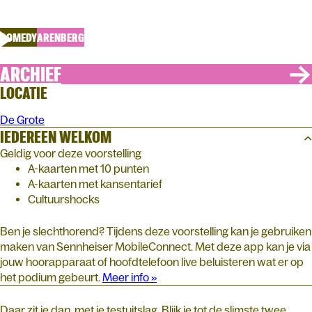
Twee Procent
COMEDY
ARENBERG
ARCHIEF
LOCATIE
De Grote
IEDEREEN WELKOM
Geldig voor deze voorstelling
A-kaarten met 10 punten
A-kaarten met kansentarief
Cultuurshocks
Ben je slechthorend? Tijdens deze voorstelling kan je gebruiken
maken van Sennheiser MobileConnect. Met deze app kan je via
jouw hoorapparaat of hoofdtelefoon live beluisteren wat er op
het podium gebeurt.
Meer info »
Daar zit je dan, met je testuitslag. Blijk je tot de slimste twee