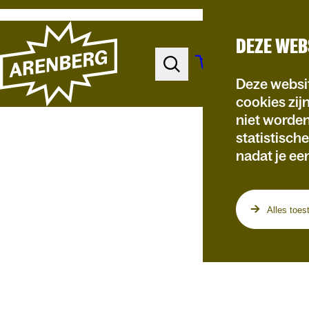
DEZE WEB
Deze websit
cookies zij
niet worde
statistisch
nadat je ee
Programma
Alles toes