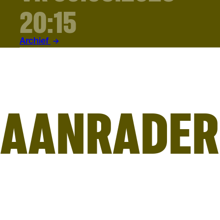
20:15
Archief
AANRADER