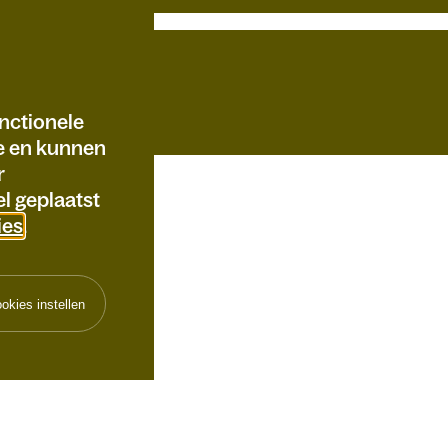
nctionele
te en kunnen
r
l geplaatst
ies
.
okies instellen