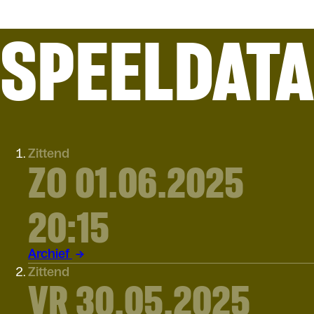
SPEELDAT
Zittend
ZO 01.06.2025
20:15
Archief
Zittend
VR 30.05.2025