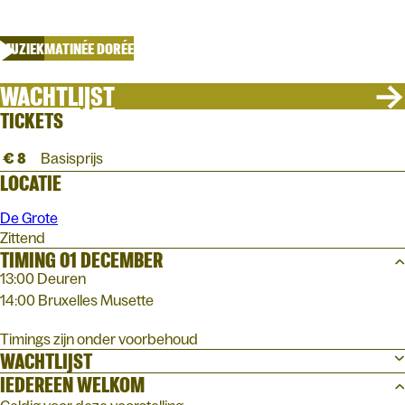
Gwen Cresens, Riguelle & Hautekiet
MUZIEK
MATINÉE DORÉE
WACHTLIJST
TICKETS
€ 8
Basisprijs
LOCATIE
De Grote
Zittend
TIMING 01 DECEMBER
13:00 Deuren
14:00 Bruxelles Musette
Timings zijn onder voorbehoud
WACHTLIJST
IEDEREEN WELKOM