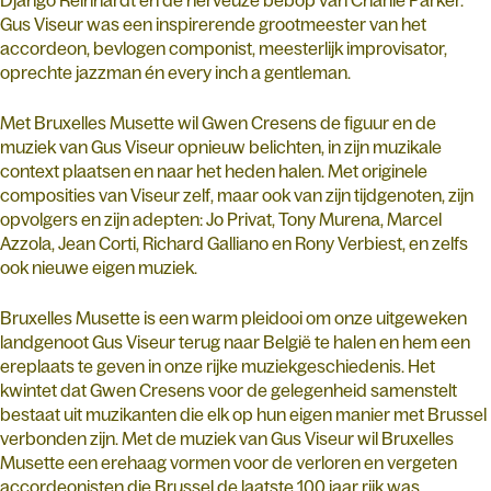
Gus Viseur was een inspirerende grootmeester van het
accordeon, bevlogen componist, meesterlijk improvisator,
oprechte jazzman én every inch a gentleman.
Met Bruxelles Musette wil Gwen Cresens de figuur en de
muziek van Gus Viseur opnieuw belichten, in zijn muzikale
context plaatsen en naar het heden halen. Met originele
composities van Viseur zelf, maar ook van zijn tijdgenoten, zijn
opvolgers en zijn adepten: Jo Privat, Tony Murena, Marcel
Azzola, Jean Corti, Richard Galliano en Rony Verbiest, en zelfs
ook nieuwe eigen muziek.
Bruxelles Musette is een warm pleidooi om onze uitgeweken
landgenoot Gus Viseur terug naar België te halen en hem een
ereplaats te geven in onze rijke muziekgeschiedenis. Het
kwintet dat Gwen Cresens voor de gelegenheid samenstelt
bestaat uit muzikanten die elk op hun eigen manier met Brussel
verbonden zijn. Met de muziek van Gus Viseur wil Bruxelles
Musette een erehaag vormen voor de verloren en vergeten
accordeonisten die Brussel de laatste 100 jaar rijk was.