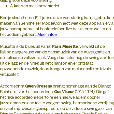
Geldig voor deze voorstelling
A-kaarten met kansentarief
Ben je slechthorend? Tijdens deze voorstelling kan je gebruiken
maken van Sennheiser MobileConnect. Met deze app kan je via
jouw hoorapparaat of hoofdtelefoon live beluisteren wat er op
het podium gebeurt.
Meer info »
Musette is de blues uit Parijs.
Paris Musette
, verwekt uit de
liaison dangereuse van de dansmuziek van de Auvergnats en
de Italiaanse volksmuziek. Voeg daar later nog de swing aan toe
uit de jazz en de lyriek uit het chanson en er ontstaat
opzwepende muziek, doordrongen van melancholie en frivole
virtuositeit.
Accordeonist
Gwen Cresens
brengt hommage aan de Django
Reinhardt van het accordeon:
Gus Viseur
(1915-1974). Die gaf
het rijke accordeonrepertoire een nieuwe adem door er
jazzelementen aan toe te voegen: swing, harmonische verrijking
en veel improvisatie geïnspireerd op de virtuoze swingjazz van
Django Reinhardt en de nerveuze bebop van Charlie Parker.