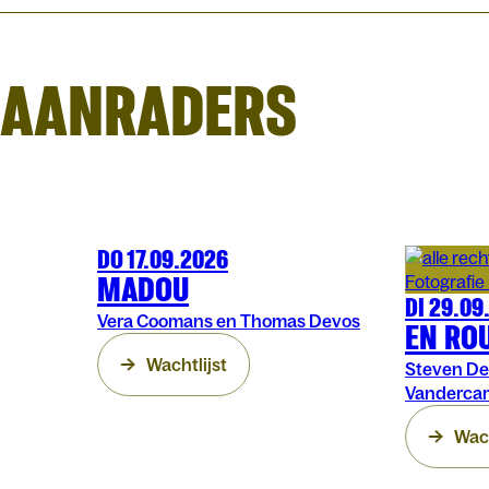
AANRADERS
DO 17.09.2026
MUZIEK
MATINÉE DORÉE
MADOU
DI 29.09
WOORD
MAT
Vera Coomans en Thomas Devos
EN RO
Wachtlijst
Steven De
Vanderc
Wach