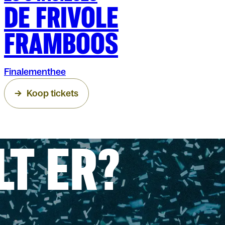
DE FRIVOLE
FRAMBOOS
Finalementhee
Koop tickets
LT ER?