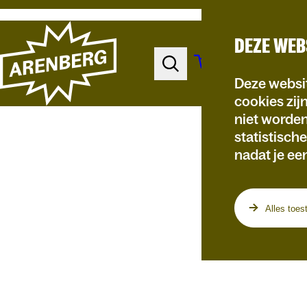
DEZE WEB
Deze websit
cookies zij
niet worde
statistisch
nadat je ee
Programma
Alles toes