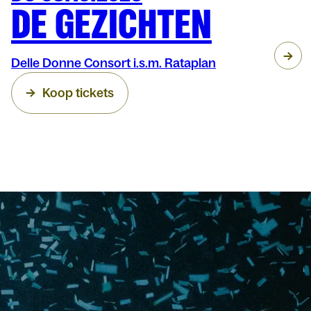
DE GEZICHTEN
Delle Donne Consort i.s.m. Rataplan
Koop tickets