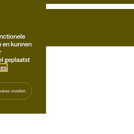
nctionele
te en kunnen
r
l geplaatst
ies
.
okies instellen