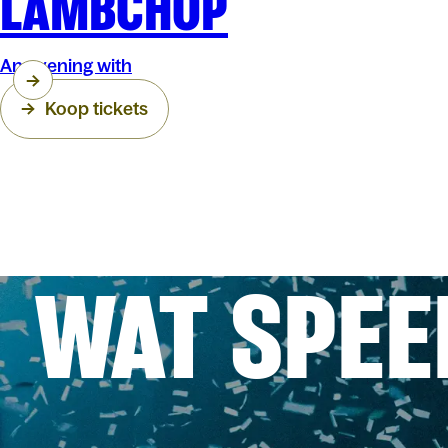
LAMBCHOP
An evening with
Koop tickets
WAT SPEE