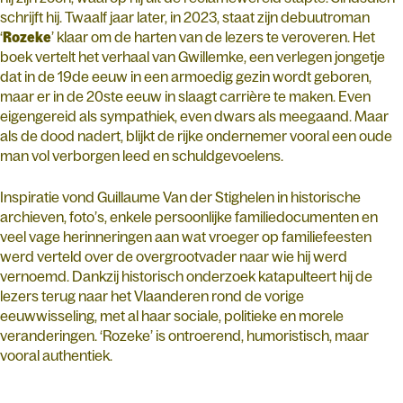
schrijft hij. Twaalf jaar later, in 2023, staat zijn debuutroman
‘
Rozeke
’ klaar om de harten van de lezers te veroveren. Het
boek vertelt het verhaal van Gwillemke, een verlegen jongetje
dat in de 19de eeuw in een armoedig gezin wordt geboren,
maar er in de 20ste eeuw in slaagt carrière te maken. Even
eigengereid als sympathiek, even dwars als meegaand. Maar
als de dood nadert, blijkt de rijke ondernemer vooral een oude
man vol verborgen leed en schuldgevoelens.
Inspiratie vond Guillaume Van der Stighelen in historische
archieven, foto’s, enkele persoonlijke familiedocumenten en
veel vage herinneringen aan wat vroeger op familiefeesten
werd verteld over de overgrootvader naar wie hij werd
vernoemd. Dankzij historisch onderzoek katapulteert hij de
lezers terug naar het Vlaanderen rond de vorige
eeuwwisseling, met al haar sociale, politieke en morele
veranderingen. ‘Rozeke’ is ontroerend, humoristisch, maar
vooral authentiek.