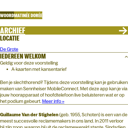
Rozeke
WOORD
MATINÉE DORÉE
ARCHIEF
LOCATIE
De Grote
IEDEREEN WELKOM
Geldig voor deze voorstelling
A-kaarten met kansentarief
Ben je slechthorend? Tijdens deze voorstelling kan je gebruiken
maken van Sennheiser MobileConnect. Met deze app kan je via
jouw hoorapparaat of hoofdtelefoon live beluisteren wat er op
het podium gebeurt.
Meer info »
Guillaume Van der Stighelen
(geb. 1955, Schoten) is een van de
meest succesvolle reclamemakers in ons land. In 2011 verloor
hij zijn zoon, waarop hij uit de reclamewereld stapte. Sindsdien