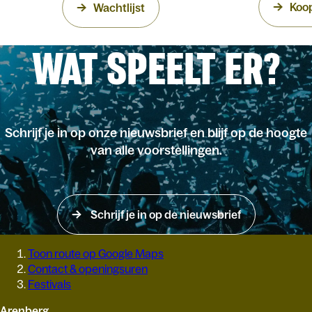
Koop
Wachtlijst
WAT SPEELT ER?
Schrijf je in op onze nieuwsbrief en blijf op de hoogte
van alle voorstellingen.
Schrijf je in op de nieuwsbrief
Toon route op Google Maps
Contact & openingsuren
Festivals
Arenberg