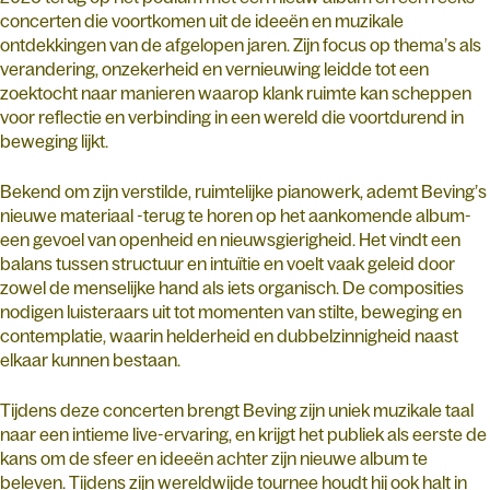
concerten die voortkomen uit de ideeën en muzikale
ontdekkingen van de afgelopen jaren. Zijn focus op thema’s als
verandering, onzekerheid en vernieuwing leidde tot een
zoektocht naar manieren waarop klank ruimte kan scheppen
voor reflectie en verbinding in een wereld die voortdurend in
beweging lijkt.
Bekend om zijn verstilde, ruimtelijke pianowerk, ademt Beving’s
nieuwe materiaal -terug te horen op het aankomende album-
een gevoel van openheid en nieuwsgierigheid. Het vindt een
balans tussen structuur en intuïtie en voelt vaak geleid door
zowel de menselijke hand als iets organisch. De composities
nodigen luisteraars uit tot momenten van stilte, beweging en
contemplatie, waarin helderheid en dubbelzinnigheid naast
elkaar kunnen bestaan.
Tijdens deze concerten brengt Beving zijn uniek muzikale taal
naar een intieme live-ervaring, en krijgt het publiek als eerste de
kans om de sfeer en ideeën achter zijn nieuwe album te
beleven. Tijdens zijn wereldwijde tournee houdt hij ook halt in