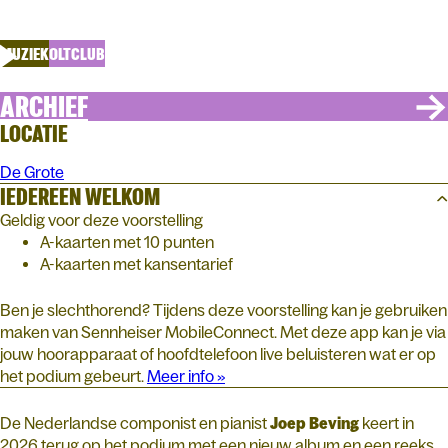
Liminal
MUZIEK
OLTCLUB
ARCHIEF
LOCATIE
De Grote
IEDEREEN WELKOM
Geldig voor deze voorstelling
A-kaarten met 10 punten
A-kaarten met kansentarief
Ben je slechthorend? Tijdens deze voorstelling kan je gebruiken
maken van Sennheiser MobileConnect. Met deze app kan je via
jouw hoorapparaat of hoofdtelefoon live beluisteren wat er op
het podium gebeurt.
Meer info »
De Nederlandse componist en pianist
Joep Beving
keert in
2026 terug op het podium met een nieuw album en een reeks