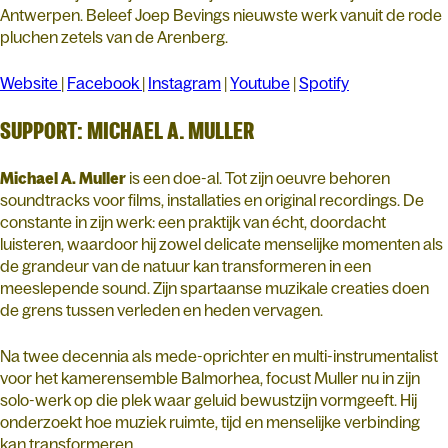
Antwerpen. Beleef Joep Bevings nieuwste werk vanuit de rode
pluchen zetels van de Arenberg.
Website
|
Facebook
|
Instagram
|
Youtube
|
Spotify
SUPPORT: MICHAEL A. MULLER
Michael A. Muller
is een doe-al. Tot zijn oeuvre behoren
soundtracks voor films, installaties en original recordings. De
constante in zijn werk: een praktijk van écht, doordacht
luisteren, waardoor hij zowel delicate menselijke momenten als
de grandeur van de natuur kan transformeren in een
meeslepende sound. Zijn spartaanse muzikale creaties doen
de grens tussen verleden en heden vervagen.
Na twee decennia als mede-oprichter en multi-instrumentalist
voor het kamerensemble Balmorhea, focust Muller nu in zijn
solo-werk op die plek waar geluid bewustzijn vormgeeft. Hij
onderzoekt hoe muziek ruimte, tijd en menselijke verbinding
kan transformeren.