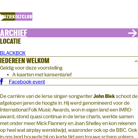
BROKEN STRINGS
MUZIEK
OLTCLUB
ARCHIEF
LOCATIE
BLACKBOX
IEDEREEN WELKOM
Geldig voor deze voorstelling
A-kaarten met kansentarief
Facebook-event
De carrière van de Ierse singer-songwriter
John
Blek
schoot de
afgelopen jaren de hoogte in. Hij werd genomineerd voor de
International Folk Music Awards, won in eigen land een IMRO-
award, stond quasi continue in de Ierse charts, werkte samen
met onder meer Mick Flannery en Joan Shelley en kon rekenen
op heel wat airplay wereldwijd, waaronder ook op de BBC. Ook
in ons land bouwde hij op korte tijd een trouwe schare volgers