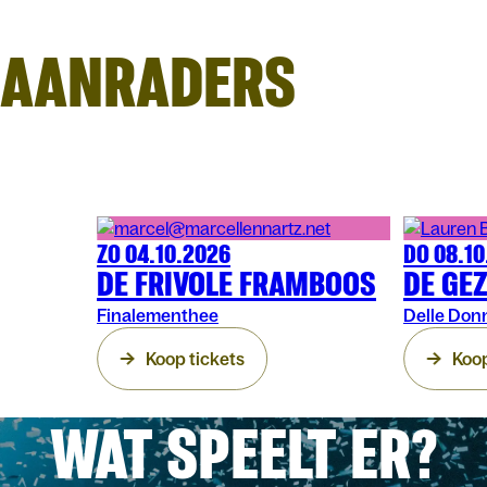
AANRADERS
ZO 04.10.2026
DO 08.10
MUZIEK
ARENBERG
MUZIEK
ARE
DE FRIVOLE FRAMBOOS
DE GE
Finalementhee
Delle Donn
Koop tickets
Koop
WAT SPEELT ER?