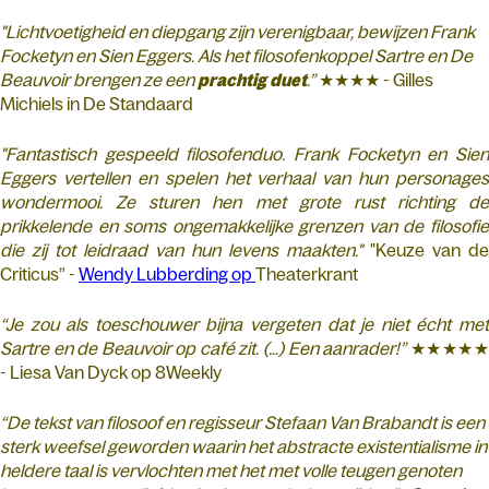
"Lichtvoetigheid en diepgang zijn verenigbaar, bewijzen Frank
Focketyn en Sien Eggers. Als het filosofenkoppel Sartre en De
Beauvoir brengen ze een
prachtig duet
.”
★★★★ - Gilles
Michiels in De Standaard
"Fantastisch gespeeld filosofenduo. Frank Focketyn en Sien
Eggers vertellen en spelen het verhaal van hun personages
wondermooi. Ze sturen hen met grote rust richting de
prikkelende en soms ongemakkelijke grenzen van de filosofie
die zij tot leidraad van hun levens maakten."
"Keuze van de
Criticus” -
Wendy Lubberding op
Theaterkrant
“Je zou als toeschouwer bijna vergeten dat je niet écht met
Sartre en de Beauvoir op café zit. (…) Een aanrader!”
★★★★
- Liesa Van Dyck op 8Weekly
“De tekst van filosoof en regisseur Stefaan Van Brabandt is een
sterk weefsel geworden waarin het abstracte existentialisme in
heldere taal is vervlochten met het met volle teugen genoten