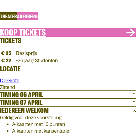
Stefaan Van Brabandt, Frank Focketyn en Sien Eggers
THEATER
ARENBERG
KOOP TICKETS
TICKETS
€ 25
Basisprijs
€ 22
-26 jaar/ Studenten
LOCATIE
De Grote
Zittend
TIMING 06 APRIL
TIMING 07 APRIL
IEDEREEN WELKOM
Geldig voor deze voorstelling
A-kaarten met 10 punten
A-kaarten met kansentarief