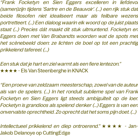
“Frank Focketyn en Sien Eggers excelleren in liefdevol
(samen)zijn tijdens 'Sartre en de Beauvoir’. (…) een rijk stuk dat
beide filosofen niet idealiseert maar als feilbare wezens
portretteert. (…) Een dialoog waarin elk woord op de juist plaats
staat (…) Precies dát maakt dit stuk uitmuntend. Focketyn en
Eggers doen met Van Brabandts woorden wat de spots met
het scènebeeld doen: ze lichten de boel op tot een prachtig
prikkelend tafereel. (…)
Een stuk dat je hart en ziel warmt als een fiere lentezon.”
★★★★ - Els Van Steenberghe in KNACK
“Een proeve van zeldzaam meesterschap, zowel van de auteur
als van de spelers. (...) In het ronduit sublieme spel van Frank
Focketyn en Sien Eggers ligt steeds ambiguïteit op de loer.
Focketyn is grandioos als spelend denker (...) Eggers is van een
onvervalste oprechtheid. Zo oprecht dat het soms pijn doet. (...)
Intellectueel prikkelend en diep ontroerend."
★★★★ - Jan
Jakob Delanoye op CuttingEdge