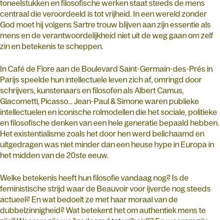
toneelstukken en filosofische werken staat steeds de mens
centraal die veroordeeld is tot vrijheid. In een wereld zonder
God moet hij volgens Sartre trouw blijven aan zijn essentie als
mens en de verantwoordelijkheid niet uit de weg gaan om zelf
zin en betekenis te scheppen.
In Café de Flore aan de Boulevard Saint-Germain-des-Prés in
Parijs speelde hun intellectuele leven zich af, omringd door
schrijvers, kunstenaars en filosofen als Albert Camus,
Giacometti, Picasso… Jean-Paul & Simone waren publieke
intellectuelen en iconische rolmodellen die het sociale, politieke
en filosofische denken van een hele generatie bepaald hebben.
Het existentialisme zoals het door hen werd belichaamd en
uitgedragen was niet minder dan een heuse hype in Europa in
het midden van de 20ste eeuw.
Welke betekenis heeft hun filosofie vandaag nog? Is de
feministische strijd waar de Beauvoir voor ijverde nog steeds
actueel? En wat bedoelt ze met haar moraal van de
dubbelzinnigheid? Wat betekent het om authentiek mens te