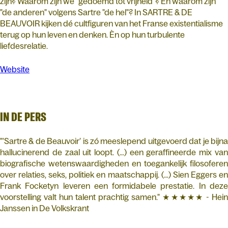
zijn? Waarom zijn we "gedoemd tot vrijheid"? En waarom zijn
"de anderen" volgens Sartre "de hel"? In SARTRE & DE
BEAUVOIR kijken dé cultfiguren van het Franse existentialisme
terug op hun leven en denken. Èn op hun turbulente
liefdesrelatie.
Website
IN DE PERS
"'Sartre & de Beauvoir’ is zó meeslepend uitgevoerd dat je bijna
hallucinerend de zaal uit loopt. (…) een geraffineerde mix van
biografische wetenswaardigheden en toegankelijk filosoferen
over relaties, seks, politiek en maatschappij. (…) Sien Eggers en
Frank Focketyn leveren een formidabele prestatie. In deze
voorstelling valt hun talent prachtig samen." ★★★★★ - Hein
Janssen in De Volkskrant