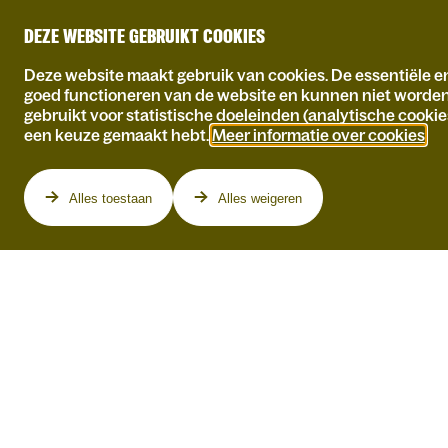
DEZE WEBSITE GEBRUIKT COOKIES
Deze website maakt gebruik van cookies. De essentiële en
goed functioneren van de website en kunnen niet worde
gebruikt voor statistische doeleinden (analytische cookie
een keuze gemaakt hebt.
Meer informatie over cookies
.
Programma
Alles toestaan
Alles weigeren
DI 06.04.2027
WO 07.04.2027
SARTRE & DE
BEAUVOIR