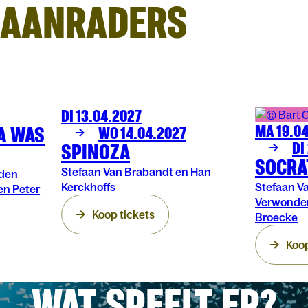
AANRADERS
DI 13.04.2027
THEATER
ARENBERG
A WAS
MA 19.0
WO 14.04.2027
THEATER
AR
SPINOZA
DI
SOCRA
Stefaan Van Brabandt en Han
nden
Kerckhoffs
Stefaan V
en Peter
Verwonder
Koop tickets
Broecke
Koop
WAT SPEELT ER?