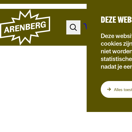
DEZE WEB
Deze websit
cookies zij
niet worde
statistisch
nadat je ee
Programma
Alles toes