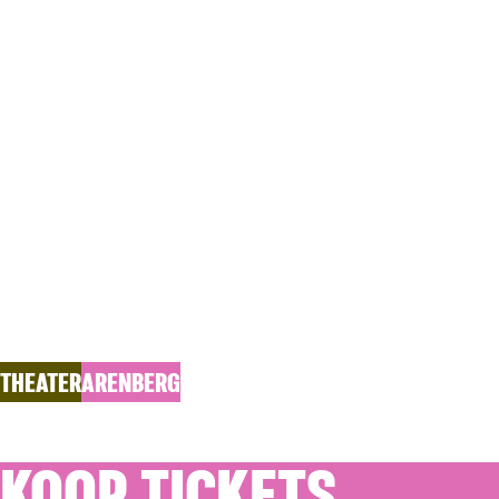
DI 13.04.2027
WO 1
SPINOZA
Stefaan Van Brabandt en Han Kerckhoffs
THEATER
ARENBERG
KOOP TICKETS