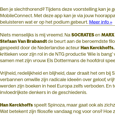
Ben je slechthorend? Tijdens deze voorstelling kan je
MobileConnect. Met deze app kan je via jouw hoorappar
beluisteren wat er op het podium gebeurt.
Meer info »
Niets menselijks is mij vreemd. Na
SOCRATES
en
MAR
Stefaan Van Brabandt
de beurt aan de beroemdste filo
gespeeld door de Nederlandse acteur
Han Kerckhoffs.
kritieken voor zijn rol in de NTG productie ‘Wie is bang
samen met zijn vrouw Els Dottermans de hoofdrol speel
Vrijheid, redelijkheid en blijheid, daar draait het om bij S
verbannen omwille zijn radicale ideeën over geloof, vr
werden zijn boeken in heel Europa zelfs verboden. En to
invloedrijkste denkers in de geschiedenis.
Han Kerckhoffs
speelt Spinoza, maar gaat ook als zichze
Wat betekent zijn filosofie vandaag nog voor ons? Hoe 