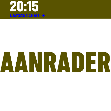
20:15
Laatste tickets
AANRADER