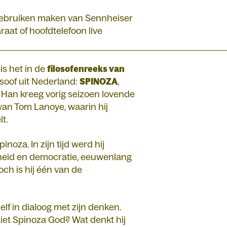
 gebruiken maken van Sennheiser
aat of hoofdtelefoon live
X
is het in de
filosofenreeks van
soof uit Nederland:
SPINOZA
,
Han kreeg vorig seizoen lovende
’ van Tom Lanoye, waarin hij
t.
pinoza. In zijn tijd werd hij
ijheid en democratie, eeuwenlang
ch is hij één van de
lf in dialoog met zijn denken.
ziet Spinoza God? Wat denkt hij