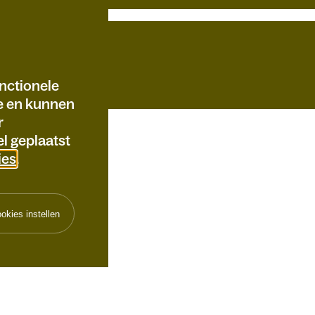
nctionele
te en kunnen
r
l geplaatst
ies
.
okies instellen