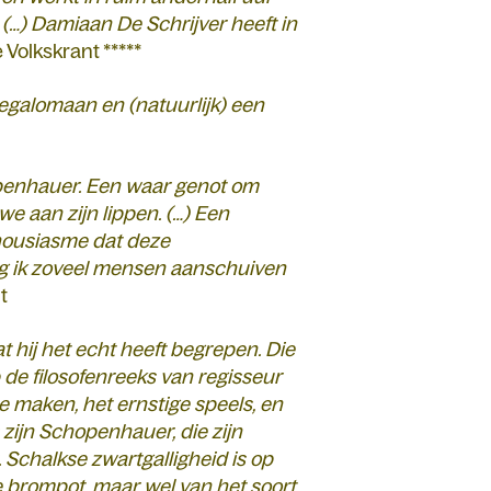
…) Damiaan De Schrijver heeft in
 Volkskrant *****
egalomaan en (natuurlijk) een
openhauer. Een waar genot om
we aan zijn lippen. (…) Een
housiasme dat deze
zag ik zoveel mensen aanschuiven
t
 hij het echt heeft begrepen. Die
 de filo­sofenreeks van regisseur
e maken, het ernstige speels, en
s zijn Schopenhauer, die zijn
 Schalkse zwartgalligheid is op
ze brompot, maar wel van het soort