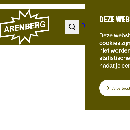
DEZE WEB
Deze websit
cookies zij
niet worde
statistisch
nadat je ee
Programma
Alles toes