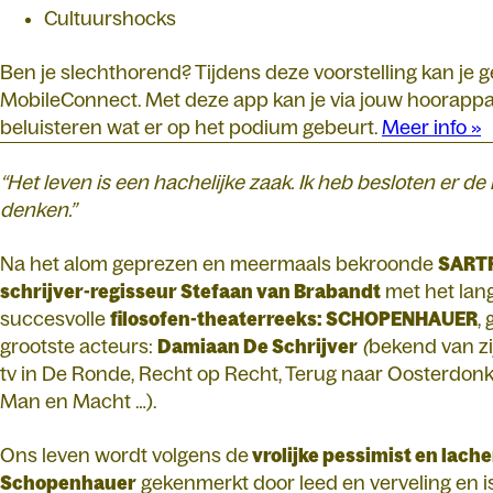
Cultuurshocks
Ben je slechthorend? Tijdens deze voorstelling kan je
MobileConnect. Met deze app kan je via jouw hoorappar
beluisteren wat er op het podium gebeurt.
Meer info »
“Het leven is een hachelijke zaak. Ik heb besloten er de 
denken.”
Na het alom geprezen en meermaals bekroonde
SARTR
schrijver-regisseur Stefaan van Brabandt
met het lang
succesvolle
filosofen-theaterreeks: SCHOPENHAUER
,
grootste acteurs:
Damiaan De Schrijver
(
bekend van zij
tv in De Ronde, Recht op Recht, Terug naar Oosterdonk,
Man en Macht …).
Ons leven wordt volgens de
vrolijke pessimist en lac
Schopenhauer
gekenmerkt door leed en verveling en is