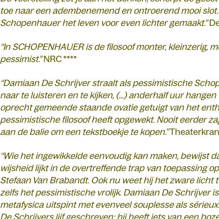
toe naar een adembenemend en ontroerend mooi slot. (
Schopenhauer het leven voor even lichter gemaakt.”
De
“In SCHOPENHAUER is de filosoof monter, kleinzerig, m
pessimist.”
NRC ****
“Damiaan De Schrijver straalt als pessimistische Sch
naar te luisteren en te kijken, (…) anderhalf uur hangen 
oprecht gemeende staande ovatie getuigt van het ent
pessimistische filosoof heeft opgewekt. Nooit eerder 
aan de balie om een tekstboekje te kopen.”
Theaterkran
“Wie het ingewikkelde eenvoudig kan maken, bewijst dat
wijsheid lijkt in de overtreffende trap van toepassing op
Stefaan Van Brabandt. Ook nu weet hij het zware licht t
zelfs het pessimistische vrolijk. Damiaan De Schrijver i
metafysica uitspint met evenveel souplesse als sérieux.
De Schrijvers lijf geschreven; hij heeft iets van een bo