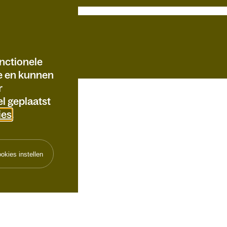
nctionele
te en kunnen
r
l geplaatst
ies
.
okies instellen