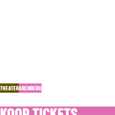
WO 05.05.2027
SCHOPENH
Stefaan Van Brabandt en Damiaan De Schrijver
THEATER
ARENBERG
KOOP TICKETS