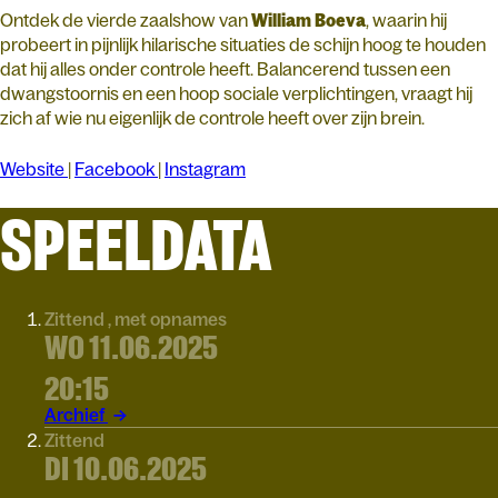
Ontdek de vierde zaalshow van
William Boeva
, waarin hij
probeert in pijnlijk hilarische situaties de schijn hoog te houden
dat hij alles onder controle heeft. Balancerend tussen een
dwangstoornis en een hoop sociale verplichtingen, vraagt hij
zich af wie nu eigenlijk de controle heeft over zijn brein.
Website
|
Facebook
|
Instagram
SPEELDATA
Zittend , met opnames
WO 11.06.2025
20:15
Archief
Zittend
DI 10.06.2025