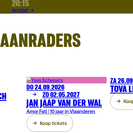
20:15
Archief
AANRADERS
ZA 26.0
COMEDY
AR
DO 24.09.2026
TOVA L
COMEDY
ARENBERG
CH
ZO 02.05.2027
JAN JAAP VAN DER WAL
Koop
Amor Fati | 10 jaar in Vlaanderen
Koop tickets