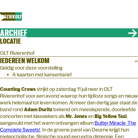
Support: Emmy d'Arc
MUZIEK
OLT
ARCHIEF
LOCATIE
OLT Rivierenhof
IEDEREEN WELKOM
Geldig voor deze voorstelling
A-kaarten met kansentarief
Counting Crows
strijkt op zaterdag 11 juli neer in OLT
Rivierenhof voor een avond waarop hun tijdloze songs en nieuw
werk helemaal tot leven komen. Al meer dan dertig jaar staat de
band rond
Adam Duritz
bekend om meeslepende, doorleefde
concerten met klassiekers als
Mr. Jones
en
Big Yellow Taxi
,
aangevuld met het warm ontvangen album
Butter Miracle, The
Complete Sweets!
. In de groene parel van Deurne krijgt hun
melancholische, filmische sound een extra dimensie. Een