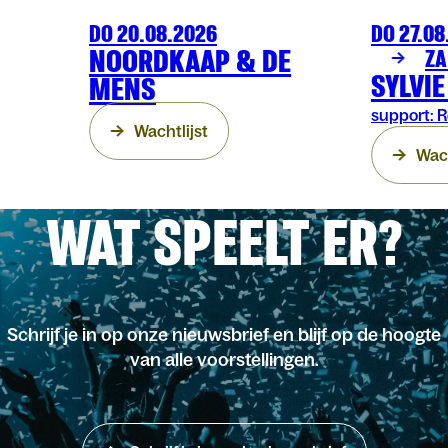
DO 20.08.2026
DO 27.08
MUZIEK
OLT
MUZIEK
OLT
NOORDKAAP & DE
ZA
SYLVI
MENS
support: R
Wachtlijst
Wach
WAT SPEELT ER?
Schrijf je in op onze nieuwsbrief en blijf op de hoogte
van alle voorstellingen.